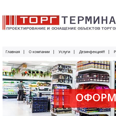
Главная
О компании
Услуги
Дезинфекция!!!
Р
ОФОРМ
ПРОИЗ