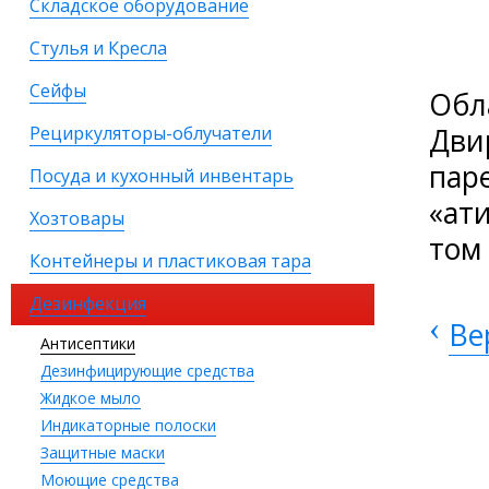
Складское оборудование
Стулья и Кресла
Сейфы
Обл
Дви
Рециркуляторы-облучатели
пар
Посуда и кухонный инвентарь
«ати
Хозтовары
том
Контейнеры и пластиковая тара
Дезинфекция
‹
Ве
Антисептики
Дезинфицирующие средства
Жидкое мыло
Индикаторные полоски
Защитные маски
Моющие средства