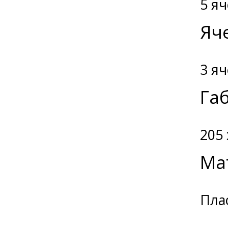
5 я
Яч
3 я
Га
205 
Ма
Пла