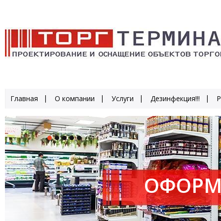
Главная
О компании
Услуги
Дезинфекция!!!
Р
ОФОРМ
ПРОИЗ