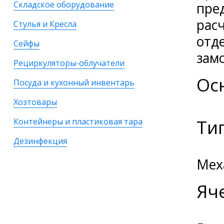
Складское оборудование
пре
рас
Стулья и Кресла
отд
Сейфы
зам
Рециркуляторы-облучатели
Ос
Посуда и кухонный инвентарь
Хозтовары
Ти
Контейнеры и пластиковая тара
Дезинфекция
Мех
Яч