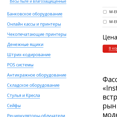
Весы пыле и влагозащищенные
M-ER
Банковское оборудование
M-ER
Онлайн кассы и принтеры
Чекопечатающие принтеры
Цен
Денежные ящики
В ко
Штрих-кодирование
POS системы
Антикражное оборудование
Фасо
Складское оборудование
«Ins
вст
Стулья и Кресла
рын
Сейфы
мод
Рециркуляторы-облучатели