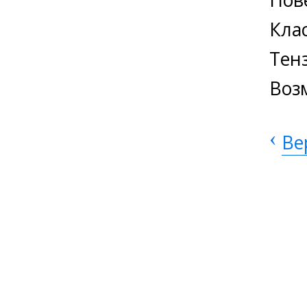
Клас
Тен
Воз
‹
Ве