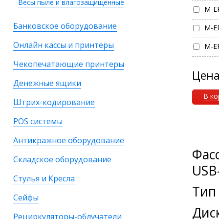
Весы пыле и влагозащищенные
M-ER
Банковское оборудование
M-ER
Онлайн кассы и принтеры
M-ER
Чекопечатающие принтеры
Цен
Денежные ящики
В ко
Штрих-кодирование
POS системы
Антикражное оборудование
Фас
Складское оборудование
USB
Стулья и Кресла
Тип
Сейфы
Дис
Рециркуляторы-облучатели