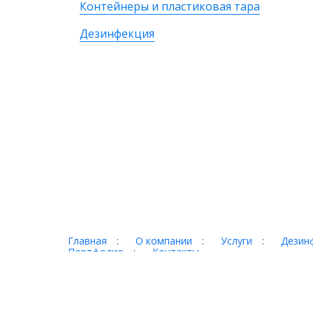
Контейнеры и пластиковая тара
Дезинфекция
Главная
:
О компании
:
Услуги
:
Дезинф
Портфолио
:
Контакты
Торг-терминал © 2026
Адрес:
620017 г. Екатеринбург, ул. Фронтовых бри
Телефон:
+7 (343) 328-78-28, +7 (3435) 921-000,