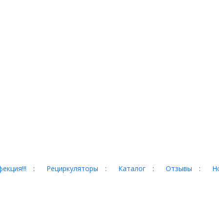
екция!!!
:
Рециркуляторы
:
Каталог
:
Отзывы
:
Н
гад, 35