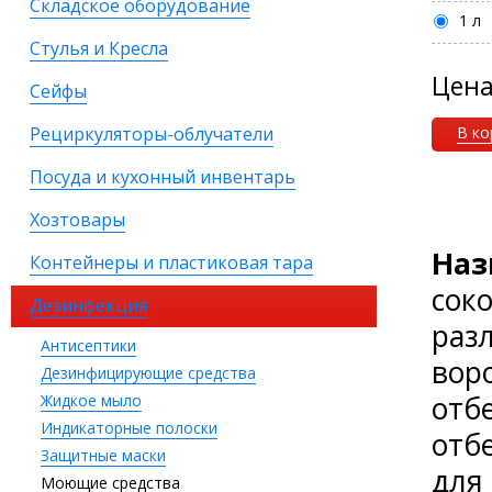
Складское оборудование
1 л
Стулья и Кресла
Цен
Сейфы
Рециркуляторы-облучатели
В ко
Посуда и кухонный инвентарь
Хозтовары
Наз
Контейнеры и пластиковая тара
соко
Дезинфекция
раз
Антисептики
вор
Дезинфицирующие средства
отб
Жидкое мыло
Индикаторные полоски
отб
Защитные маски
для
Моющие средства