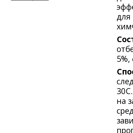
эфф
для
химч
Сос
отб
5%,
Спо
сле
30С
на 
сред
зав
про