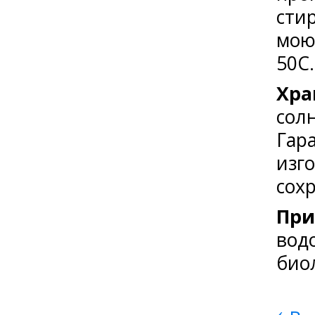
сти
мою
50С.
Хра
солн
Гар
изг
сохр
При
вод
био
‹