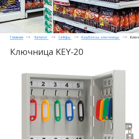
Главная
Каталог
Сейфы
Кэшбоксы, ключницы
Ключ
Ключница KEY-20