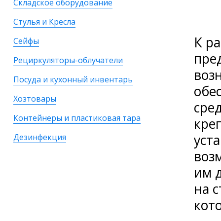
Складское оборудование
Стулья и Кресла
К р
Сейфы
пре
Рециркуляторы-облучатели
воз
Посуда и кухонный инвентарь
обе
Хозтовары
сре
Контейнеры и пластиковая тара
кре
уст
Дезинфекция
воз
им 
на 
кот