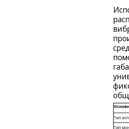
Исп
рас
виб
про
сре
пом
габ
уни
фик
общ
Основ
Тип ис
Тип мо