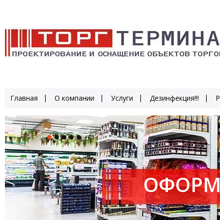
Главная
О компании
Услуги
Дезинфекция!!!
Р
ОФОРМ
ПРОИЗ