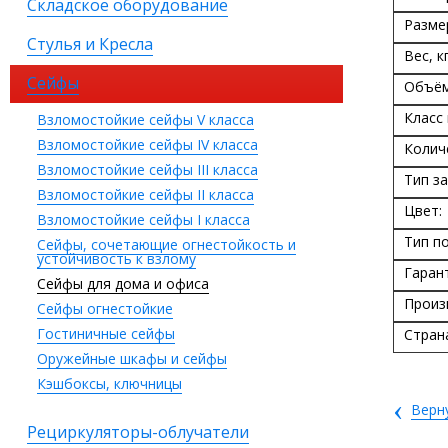
Складское оборудование
Разме
Стулья и Кресла
Вес, кг
Сейфы
Объём
Класс
Взломостойкие сейфы V класса
Взломостойкие сейфы IV класса
Колич
Взломостойкие сейфы III класса
Тип за
Взломостойкие сейфы II класса
Цвет:
Взломостойкие сейфы I класса
Тип п
Сейфы, сочетающие огнестойкость и
устойчивость к взлому
Гаран
Сейфы для дома и офиса
Произ
Сейфы огнестойкие
Гостиничные сейфы
Стран
Оружейные шкафы и сейфы
Кэшбоксы, ключницы
‹
Верн
Рециркуляторы-облучатели