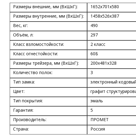
Размеры внешние, мм (ВхШхГ):
1652x701x580
Размеры внутренние, мм (ВхШхГ):
1458x526x387
Вес, кг:
490
Объём, л:
297
Класс взломостойкости:
2 класс
Класс огнестойкости:
60Б
Размеры трейзера, мм (ВхШхГ):
200х481х328
Количество полок:
3
Тип замка:
электронный кодовы
Цвет:
графит структуриров
Тип покрытия:
эмаль
Гарантия:
5
Производитель:
ПРОМЕТ
Страна:
Россия