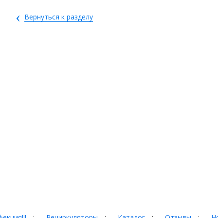
‹
Вернуться к разделу
екция!!!
:
Рециркуляторы
:
Каталог
:
Отзывы
:
Н