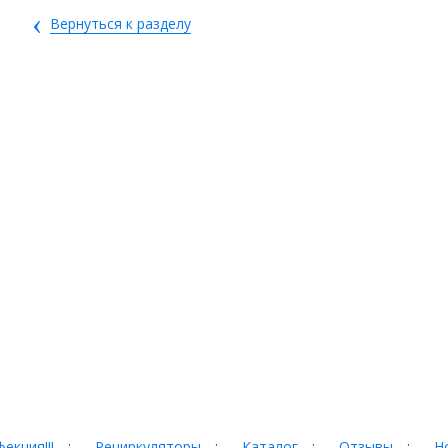
‹
Вернуться к разделу
екция!!!
:
Рециркуляторы
:
Каталог
:
Отзывы
:
Н