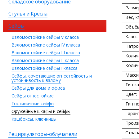
Складское оборудование
Разме
Стулья и Кресла
Вес, кг
Сейфы
Объём
Класс
Взломостойкие сейфы V класса
Взломостойкие сейфы IV класса
Патро
Взломостойкие сейфы III класса
Колич
Взломостойкие сейфы II класса
Колич
Взломостойкие сейфы I класса
Макси
Сейфы, сочетающие огнестойкость и
устойчивость к взлому
Тип за
Сейфы для дома и офиса
Цвет:
Сейфы огнестойкие
Гостиничные сейфы
Тип п
Оружейные шкафы и сейфы
Гаран
Кэшбоксы, ключницы
Произ
Стран
Рециркуляторы-облучатели