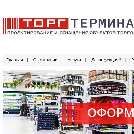
Главная
О компании
Услуги
Дезинфекция!!!
Р
ОФОРМ
ПРОИЗ