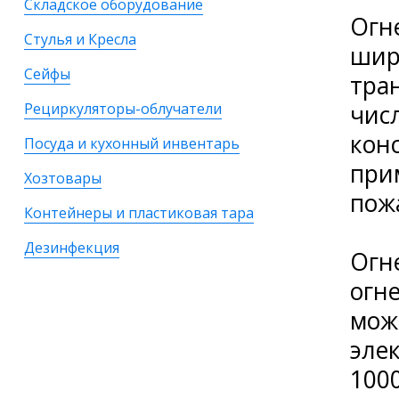
Складское оборудование
Огн
Стулья и Кресла
шир
Сейфы
тра
чис
Рециркуляторы-облучатели
кон
Посуда и кухонный инвентарь
при
Хозтовары
пожа
Контейнеры и пластиковая тара
Дезинфекция
Огн
огн
мож
эле
100