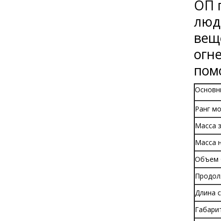
ОП 
люд
веще
огн
пом
Основн
Ранг м
Масса 
Масса 
Объем 
Продол
Длина 
Габари