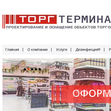
Главная
О компании
Услуги
Дезинфекция!!!
Р
ОФОРМ
ПРОИЗ