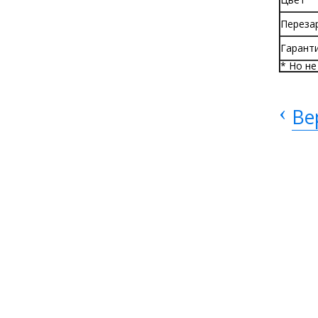
Переза
Гарант
* Но не
‹
Ве