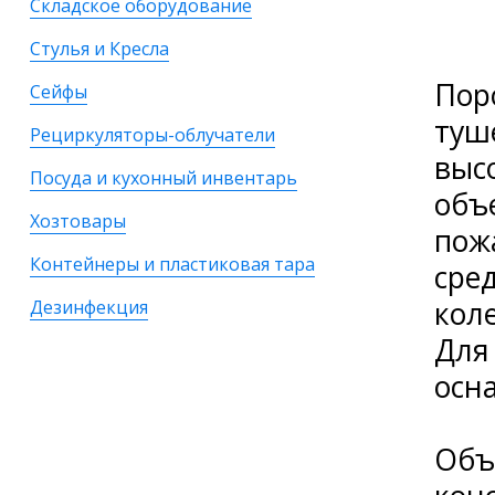
Складское оборудование
Стулья и Кресла
Пор
Сейфы
туше
Рециркуляторы-облучатели
выс
Посуда и кухонный инвентарь
объ
Хозтовары
пож
Контейнеры и пластиковая тара
сре
кол
Дезинфекция
Для
осн
Объ