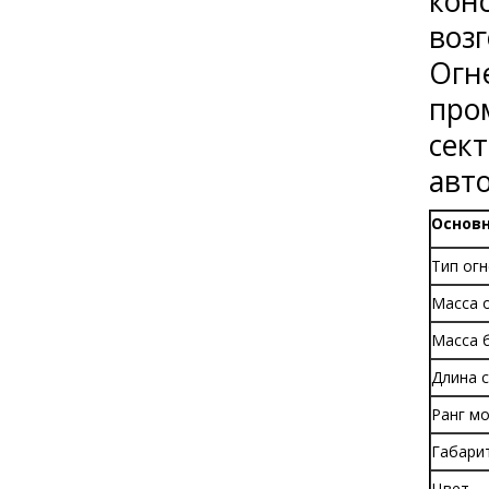
кон
воз
Огн
про
сект
авт
Основ
Тип ог
Масса 
Масса 
Длина 
Ранг м
Габарит
Цвет