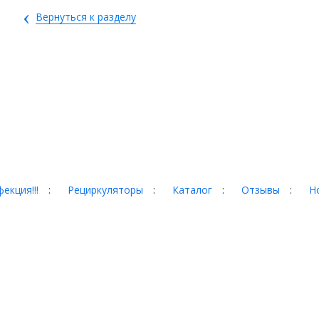
‹
Вернуться к разделу
екция!!!
:
Рециркуляторы
:
Каталог
:
Отзывы
:
Н
гад, 35
 сайте, могут отличаться от
собой право менять
домления. Пожалуйста,