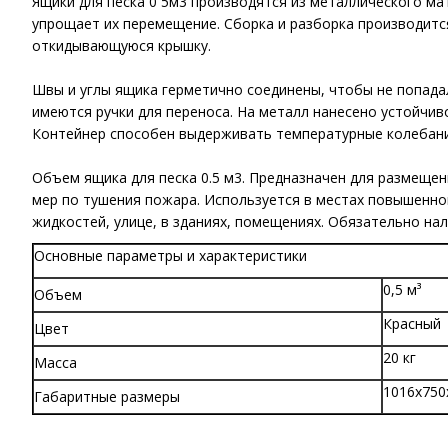
Ящики для песка 0 5м3 производятся из металлического м
упрощает их перемещение. Сборка и разборка производитс
откидывающуюся крышку.
Швы и углы ящика герметично соединены, чтобы не попадал
имеются ручки для переноса. На металл нанесено устойчив
Контейнер способен выдерживать температурные колебания
Объем ящика для песка 0.5 м3. Предназначен для размещен
мер по тушения пожара. Используется в местах повышенно
жидкостей, улице, в зданиях, помещениях. Обязательно на
Основные параметры и характеристики
0,5 м³
Объем
Красный
Цвет
20 кг
Масса
1016х750
Габаритные размеры