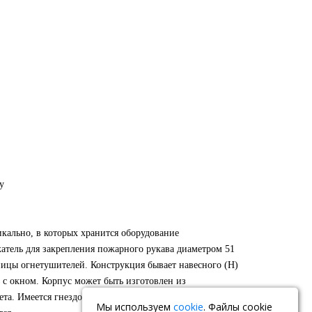
у
ально, в которых хранится оборудование
атель для закрепления пожарного рукава диаметром 51
ницы огнетушителей. Конструкция бывает навесного (Н)
 с окном. Корпус может быть изготовлен из
та. Имеется гнездо для запасного ключа. Дверные петли
Мы используем
cookie
. Файлы cookie