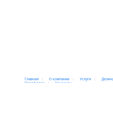
Главная
:
О компании
:
Услуги
:
Дезинф
Портфолио
:
Контакты
Торг-терминал © 2026
Адрес:
620017 г. Екатеринбург, ул. Фронтовых бри
Телефон:
+7 (343) 328-78-28, +7 (3435) 921-000,
E-Mail:
torg@921000.ru