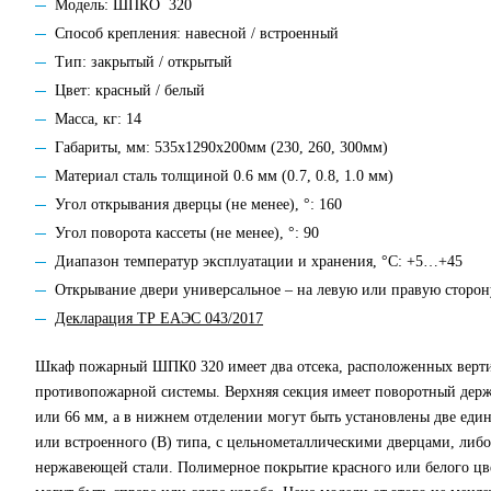
Модель: ШПКО 320
Способ крепления: навесной / встроенный
Тип: закрытый / открытый
Цвет: красный / белый
Масса, кг: 14
Габариты, мм: 535х1290х200мм (230, 260, 300мм)
Материал сталь толщиной 0.6 мм (0.7, 0.8, 1.0 мм)
Угол открывания дверцы (не менее), °: 160
Угол поворота кассеты (не менее), °: 90
Диапазон температур эксплуатации и хранения, °С: +5…+45
Открывание двери универсальное – на левую или правую сторон
Декларация ТР ЕАЭС 043/2017
Шкаф пожарный ШПК0 320 имеет два отсека, расположенных вертик
противопожарной системы. Верхняя секция имеет поворотный держ
или 66 мм, а в нижнем отделении могут быть установлены две еди
или встроенного (В) типа, с цельнометаллическими дверцами, либо
нержавеющей стали. Полимерное покрытие красного или белого цве