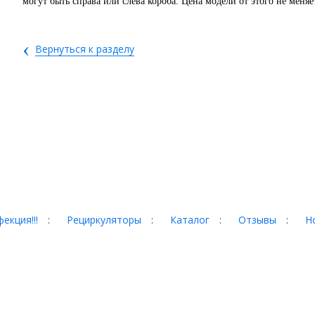
могут быть справа или слева короба. Цена модели от этого не меняе
‹
Вернуться к разделу
екция!!!
:
Рециркуляторы
:
Каталог
:
Отзывы
:
Н
гад, 35