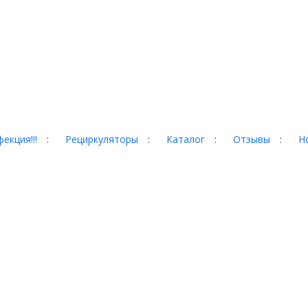
екция!!!
:
Рециркуляторы
:
Каталог
:
Отзывы
:
Н
гад, 35
 сайте, могут отличаться от
собой право менять
домления. Пожалуйста,
еров. Информация о товаре
ной офертой, определяемой
оссийской Федерации.