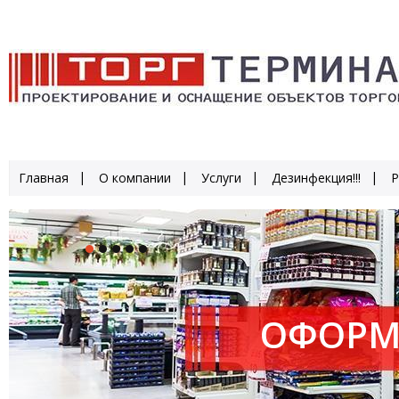
Главная
О компании
Услуги
Дезинфекция!!!
Р
ОФОРМ
ПРОИЗ