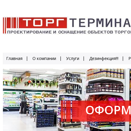
Главная
О компании
Услуги
Дезинфекция!!!
Р
ОФОРМ
ПРОИЗ