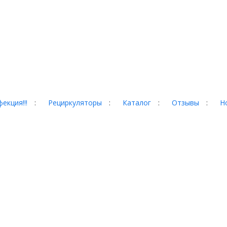
екция!!!
:
Рециркуляторы
:
Каталог
:
Отзывы
:
Н
гад, 35
 сайте, могут отличаться от
собой право менять
домления. Пожалуйста,
еров. Информация о товаре
ной офертой, определяемой
оссийской Федерации.