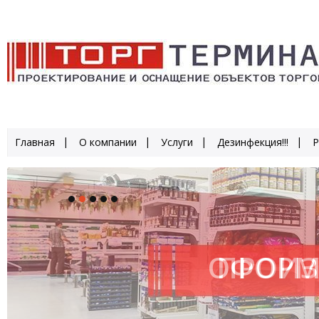
Главная
О компании
Услуги
Дезинфекция!!!
Р
ОФОРМ
ПРОИЗ