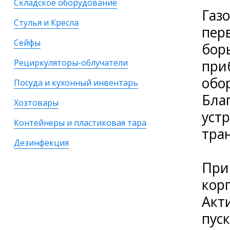
Складское оборудование
Газ
Стулья и Кресла
пер
Сейфы
бор
при
Рециркуляторы-облучатели
обо
Посуда и кухонный инвентарь
Бла
Хозтовары
уст
Контейнеры и пластиковая тара
тра
Дезинфекция
При
корп
Акт
пус