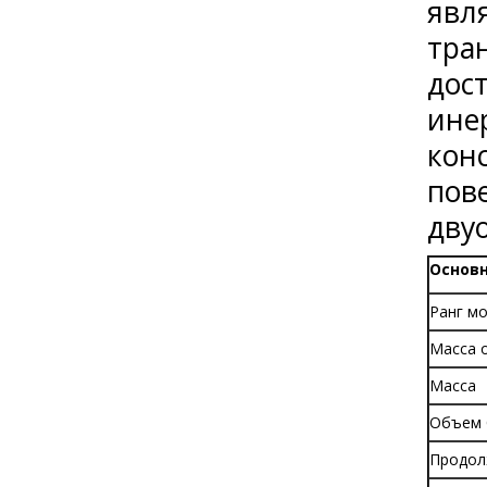
явл
тра
дос
ине
кон
пов
дву
Основ
Ранг м
Масса 
Масса
Объем 
Продол