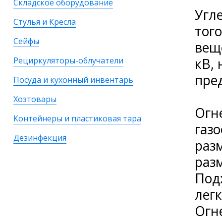
Складское оборудование
Угл
Стулья и Кресла
тог
Сейфы
вещ
кВ,
Рециркуляторы-облучатели
пред
Посуда и кухонный инвентарь
Хозтовары
Огн
Контейнеры и пластиковая тара
газ
Дезинфекция
раз
раз
Подх
лег
Огн