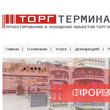
Главная
О компании
Услуги
Дезинфекция!!!
Р
ОФОРМ
ПРОИЗ