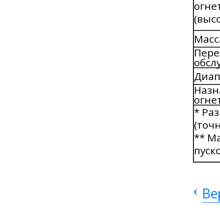
огне
(выс
Масс
Пере
обсл
Диап
Назн
огне
* Ра
(точ
** М
пуск
‹
Ве