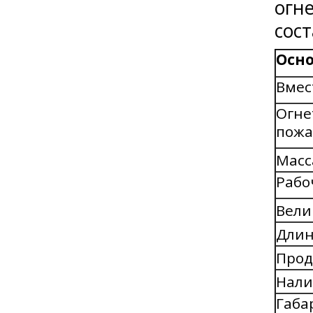
огн
сос
Осн
Вмес
Огне
пожа
Масс
Рабо
Вели
Длин
Прод
Нали
Габа