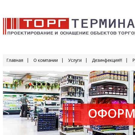
Главная
О компании
Услуги
Дезинфекция!!!
Р
ОФОРМ
ПРОИЗ