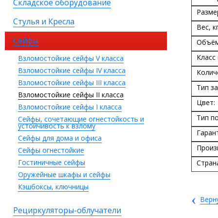
Складское оборудование
Разме
Стулья и Кресла
Вес, кг
Сейфы
Объём
Класс
Взломостойкие сейфы V класса
Взломостойкие сейфы IV класса
Колич
Взломостойкие сейфы III класса
Тип за
Взломостойкие сейфы II класса
Цвет:
Взломостойкие сейфы I класса
Тип п
Сейфы, сочетающие огнестойкость и
устойчивость к взлому
Гаран
Сейфы для дома и офиса
Произ
Сейфы огнестойкие
Гостиничные сейфы
Стран
Оружейные шкафы и сейфы
Кэшбоксы, ключницы
‹
Верн
Рециркуляторы-облучатели