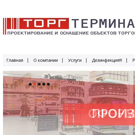
Главная
О компании
Услуги
Дезинфекция!!!
Р
ОФОРМ
ПРОИЗ