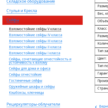
Складское оборудование
Разме
Стулья и Кресла
Вес, кг
Сейфы
Объём
Класс
Взломостойкие сейфы V класса
Взломостойкие сейфы IV класса
Разме
Взломостойкие сейфы III класса
Колич
Взломостойкие сейфы II класса
Тип за
Взломостойкие сейфы I класса
Цвет:
Сейфы, сочетающие огнестойкость и
устойчивость к взлому
Тип п
Сейфы для дома и офиса
Гаран
Сейфы огнестойкие
Гостиничные сейфы
Произ
Оружейные шкафы и сейфы
Стран
Кэшбоксы, ключницы
Рециркуляторы-облучатели
‹
Верн