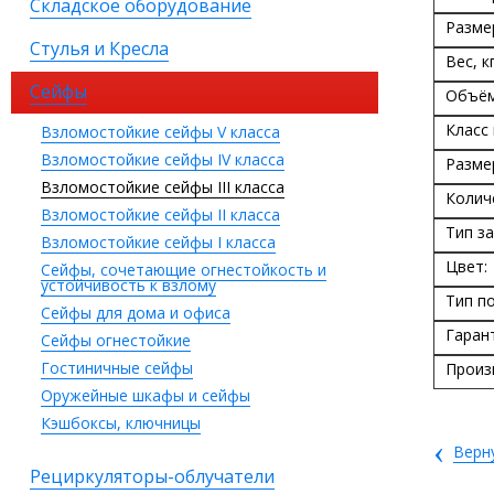
Складское оборудование
Разме
Стулья и Кресла
Вес, кг
Сейфы
Объём
Класс
Взломостойкие сейфы V класса
Взломостойкие сейфы IV класса
Разме
Взломостойкие сейфы III класса
Колич
Взломостойкие сейфы II класса
Тип за
Взломостойкие сейфы I класса
Цвет:
Сейфы, сочетающие огнестойкость и
устойчивость к взлому
Тип п
Сейфы для дома и офиса
Гаран
Сейфы огнестойкие
Гостиничные сейфы
Произ
Оружейные шкафы и сейфы
Кэшбоксы, ключницы
‹
Верн
Рециркуляторы-облучатели