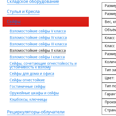
Складское оборудование
Разме
Стулья и Кресла
Разме
Сейфы
Вес, кг
Объём
Взломостойкие сейфы V класса
Взломостойкие сейфы IV класса
Класс
Взломостойкие сейфы III класса
Класс
Взломостойкие сейфы II класса
Разме
Взломостойкие сейфы I класса
Колич
Сейфы, сочетающие огнестойкость и
устойчивость к взлому
Тип за
Сейфы для дома и офиса
Цвет:
Сейфы огнестойкие
Тип п
Гостиничные сейфы
Оружейные шкафы и сейфы
Гаран
Кэшбоксы, ключницы
Произ
Стран
Рециркуляторы-облучатели