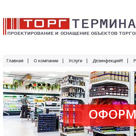
Главная
О компании
Услуги
Дезинфекция!!!
Р
ОФОРМ
ПРОИЗ