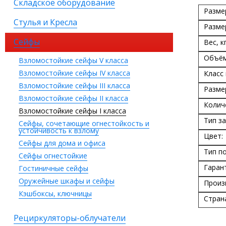
Складское оборудование
Разме
Стулья и Кресла
Разме
Сейфы
Вес, кг
Объём
Взломостойкие сейфы V класса
Взломостойкие сейфы IV класса
Класс
Взломостойкие сейфы III класса
Разме
Взломостойкие сейфы II класса
Колич
Взломостойкие сейфы I класса
Тип за
Сейфы, сочетающие огнестойкость и
устойчивость к взлому
Цвет:
Сейфы для дома и офиса
Тип п
Сейфы огнестойкие
Гаран
Гостиничные сейфы
Оружейные шкафы и сейфы
Произ
Кэшбоксы, ключницы
Стран
Рециркуляторы-облучатели