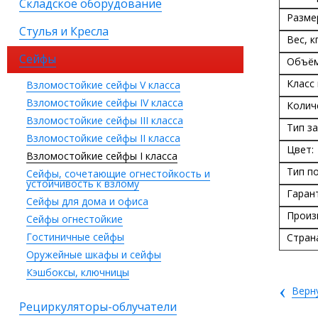
Складское оборудование
Разме
Стулья и Кресла
Вес, кг
Сейфы
Объём
Класс
Взломостойкие сейфы V класса
Взломостойкие сейфы IV класса
Колич
Взломостойкие сейфы III класса
Тип за
Взломостойкие сейфы II класса
Цвет:
Взломостойкие сейфы I класса
Тип п
Сейфы, сочетающие огнестойкость и
устойчивость к взлому
Гаран
Сейфы для дома и офиса
Произ
Сейфы огнестойкие
Гостиничные сейфы
Стран
Оружейные шкафы и сейфы
Кэшбоксы, ключницы
‹
Верн
Рециркуляторы-облучатели