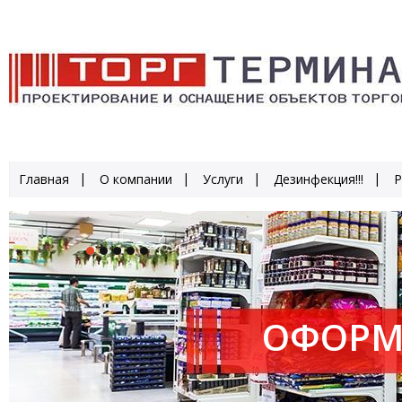
Главная
О компании
Услуги
Дезинфекция!!!
Р
ОФОРМ
ПРОИЗ