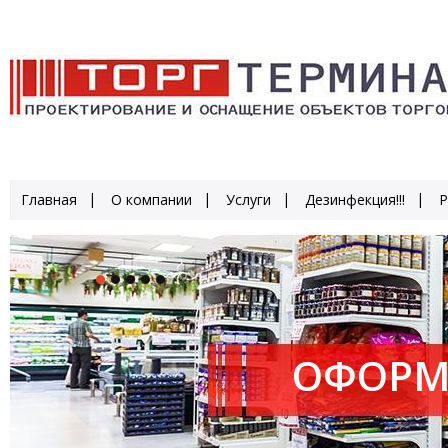
Главная
О компании
Услуги
Дезинфекция!!!
Р
ОФОРМ
ПРОИЗ