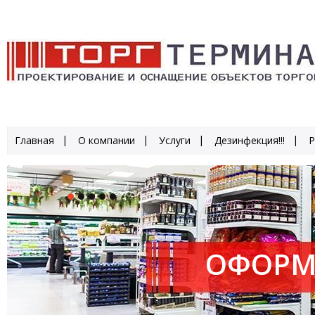
Главная
О компании
Услуги
Дезинфекция!!!
Р
ОФОРМ
ПРОИЗ