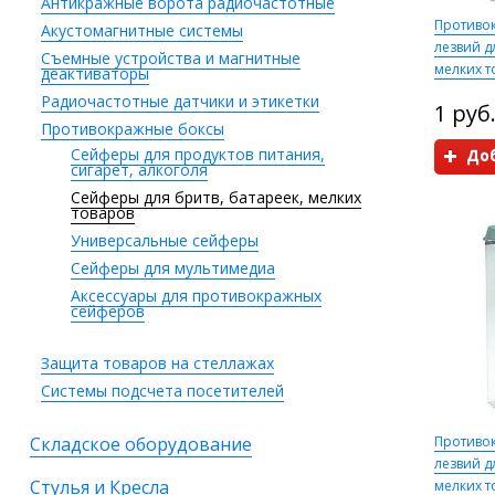
Антикражные ворота радиочастотные
Противо
Акустомагнитные системы
лезвий д
Съемные устройства и магнитные
мелких т
деактиваторы
Радиочастотные датчики и этикетки
1 руб
Противокражные боксы
Сейферы для продуктов питания,
Доб
сигарет, алкоголя
Сейферы для бритв, батареек, мелких
товаров
Универсальные сейферы
Сейферы для мультимедиа
Аксессуары для противокражных
сейферов
Защита товаров на стеллажах
Системы подсчета посетителей
Складское оборудование
Противо
лезвий д
Стулья и Кресла
мелких 