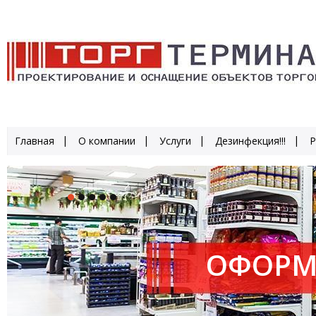
Главная
О компании
Услуги
Дезинфекция!!!
Р
ОФОРМ
ПРОИЗ