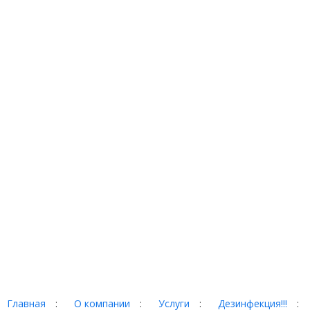
Главная
:
О компании
:
Услуги
:
Дезинфекция!!!
:
Портфолио
:
Контакты