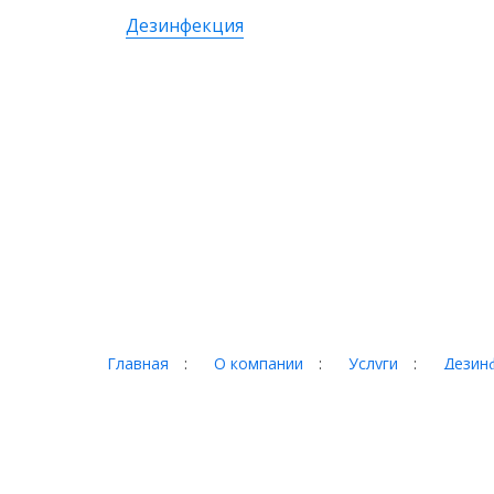
Дезинфекция
Главная
:
О компании
:
Услуги
:
Дезинф
Портфолио
:
Контакты
Торг-терминал © 2026
Адрес:
620017 г. Екатеринбург, ул. Фронтовых бри
Телефон:
+7 (343) 328-78-28, +7 (3435) 921-000,
E-Mail:
torg@921000.ru