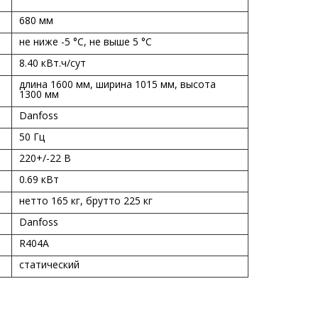
680 мм
не ниже -5 °С, не выше 5 °С
8.40 кВт.ч/сут
длина 1600 мм, ширина 1015 мм, высота
1300 мм
Danfoss
50 Гц
220+/-22 В
0.69 кВт
нетто 165 кг, брутто 225 кг
Danfoss
R404А
статический