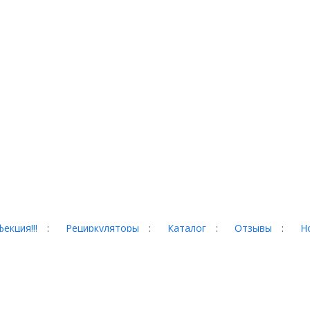
екция!!!
:
Рециркуляторы
:
Каталог
:
Отзывы
:
Н
гад, 35