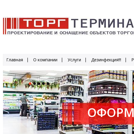
Главная
О компании
Услуги
Дезинфекция!!!
Р
ОФОРМ
ПРОИЗ