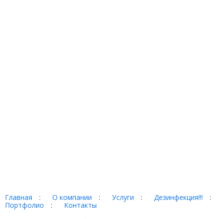
Главная
:
О компании
:
Услуги
:
Дезинфекция!!!
:
Портфолио
:
Контакты
Торг-терминал © 2026