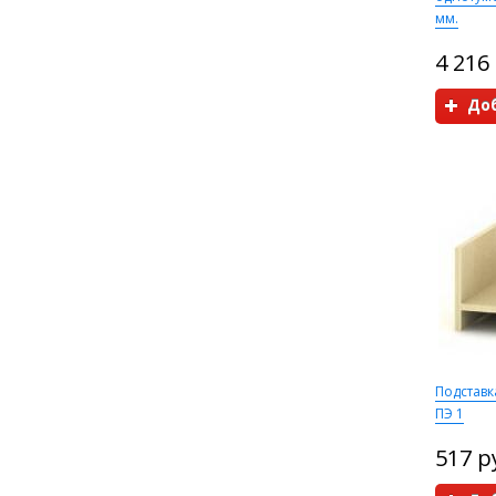
мм.
4 216
Доб
Подставк
ПЭ 1
517 р