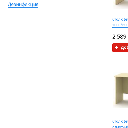
Дезинфекция
Стол офи
1000*60
2 589
Доб
Стол оф
однотум