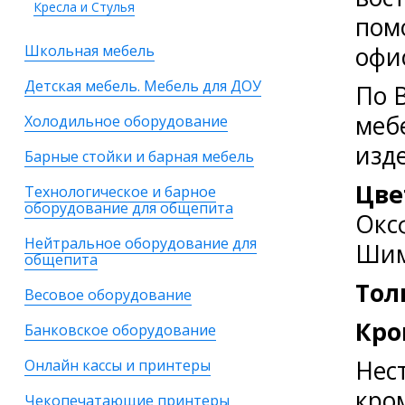
Кресла и Стулья
пом
офи
Школьная мебель
Детская мебель. Мебель для ДОУ
По 
меб
Холодильное оборудование
изд
Барные стойки и барная мебель
Цве
Технологическое и барное
оборудование для общепита
Окс
Нейтральное оборудование для
Шим
общепита
Тол
Весовое оборудование
Кро
Банковское оборудование
Нес
Онлайн кассы и принтеры
кро
Чекопечатающие принтеры