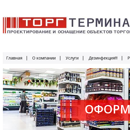
Главная
О компании
Услуги
Дезинфекция!!!
Р
ОФОРМ
ПРОИЗ