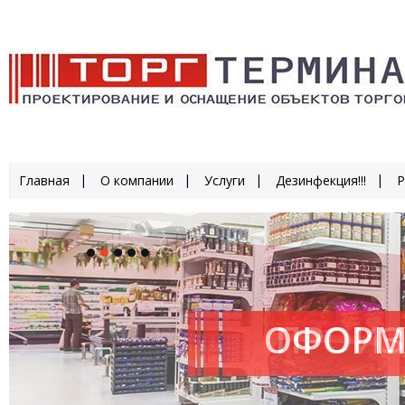
Главная
О компании
Услуги
Дезинфекция!!!
Р
ОФОРМ
ПРОИЗ