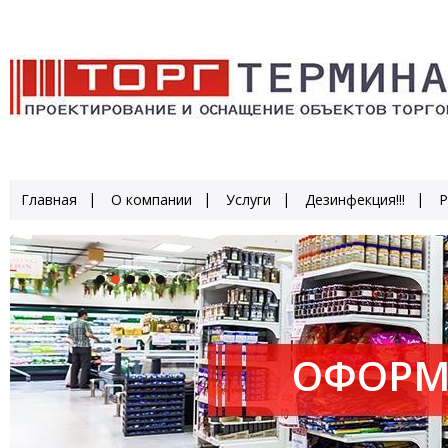
Главная
О компании
Услуги
Дезинфекция!!!
Р
ОФОРМ
ПРОИЗ