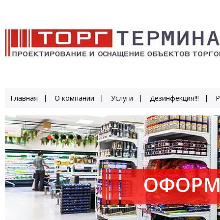
Главная
О компании
Услуги
Дезинфекция!!!
Р
ОФОРМ
ПРОИЗ