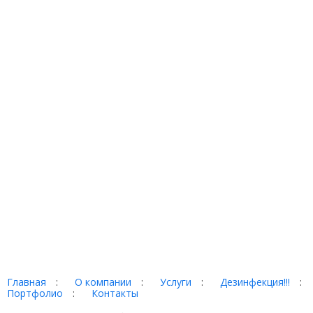
Главная
:
О компании
:
Услуги
:
Дезинфекция!!!
:
Портфолио
:
Контакты
Торг-терминал © 2026