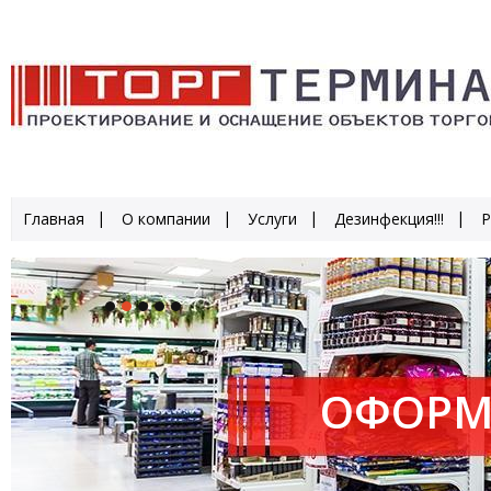
Главная
О компании
Услуги
Дезинфекция!!!
Р
ОФОРМ
ПРОИЗ