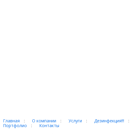
Главная
:
О компании
:
Услуги
:
Дезинфекция!!!
:
Портфолио
:
Контакты
Торг-терминал © 2026