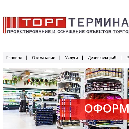
Главная
О компании
Услуги
Дезинфекция!!!
Р
ОФОРМ
ПРОИЗ