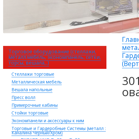
Глав
мета
Торговое оборудование (стеллажи,
Гард
металл.мебель, экономпанель, сетки,
торсы, вешала,..)
(Вер
Стеллажи торговые
30
Металлическая мебель
ова
Вешала напольные
Пресс волл
Примерочные кабины
Стойки торговые
Экономпанели и аксессуары к ним
Торговые и Гардеробные Системы (металл :
Каналина Черный/Хром)