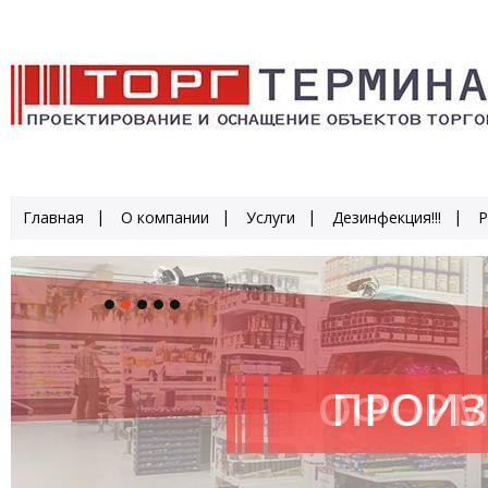
Главная
О компании
Услуги
Дезинфекция!!!
Р
ОФОРМ
ПРОИЗ