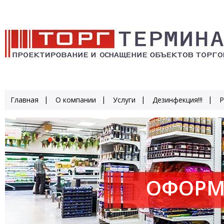
Главная
О компании
Услуги
Дезинфекция!!!
Р
ОФОРМ
ПРОИЗ