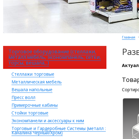
Главная
Раз
Торговое оборудование (стеллажи,
металл.мебель, экономпанель, сетки,
торсы, вешала,..)
Актуаль
Стеллажи торговые
Това
Металлическая мебель
Вешала напольные
Сортиро
Пресс волл
Примерочные кабины
Стойки торговые
Экономпанели и аксессуары к ним
Торговые и Гардеробные Системы (металл :
Каналина Черный/Хром)