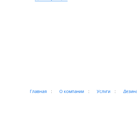
Главная
:
О компании
:
Услуги
:
Дезинф
Портфолио
:
Контакты
Торг-терминал © 2026
Адрес:
620017 г. Екатеринбург, ул. Фронтовых бри
Телефон:
+7 (343) 328-78-28, +7 (3435) 921-000,
E-Mail:
torg@921000.ru
Обращаем ваше внимание, что цены, указанные на