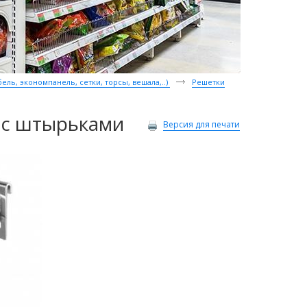
ль, экономпанель, сетки, торсы, вешала,..)
Решетки
 с штырьками
Версия для печати