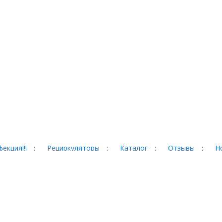
екция!!!
:
Рециркуляторы
:
Каталог
:
Отзывы
:
Н
гад, 35
 сайте, могут отличаться от