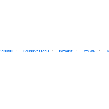
екция!!!
:
Рециркуляторы
:
Каталог
:
Отзывы
:
Н
гад, 35
 сайте, могут отличаться от
собой право менять
домления. Пожалуйста,
еров. Информация о товаре
ной офертой, определяемой
оссийской Федерации.