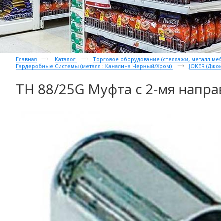
Главная
Каталог
Торговое оборудование (стеллажи, металл.мебе
Гардеробные Системы (металл : Каналина Черный/Хром)
JOKER (Джо
TH 88/25G Муфта с 2-мя напр