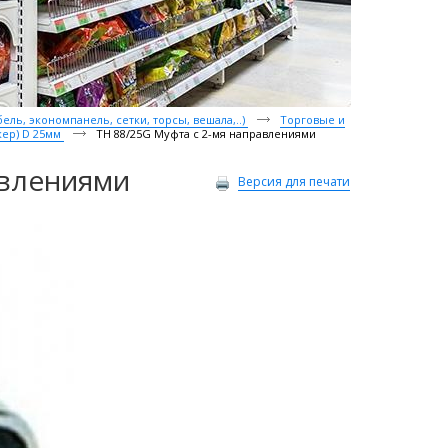
ль, экономпанель, сетки, торсы, вешала,..)
Торговые и
кер) D 25мм
TH 88/25G Муфта с 2-мя направлениями
авлениями
Версия для печати