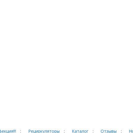
екция!!!
:
Рециркуляторы
:
Каталог
:
Отзывы
:
Н