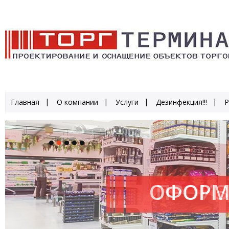
Главная
О компании
Услуги
Дезинфекция!!!
Р
ОФОРМ
ПРОИЗ