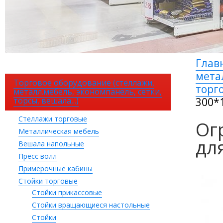
Глав
мета
Торговое оборудование (стеллажи,
торг
металл.мебель, экономпанель, сетки,
торсы, вешала,..)
300*
Стеллажи торговые
Ог
Металлическая мебель
дл
Вешала напольные
Пресс волл
Примерочные кабины
Стойки торговые
Стойки прикассовые
Стойки вращающиеся настольные
Стойки