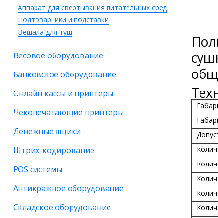
Аппарат для свертывания питательных сред
Подтоварники и подставки
Вешала для туш
Пол
суш
Весовое оборудование
общ
Банковское оборудование
Тех
Онлайн кассы и принтеры
Габар
Чекопечатающие принтеры
Габар
Денежные ящики
Допус
Колич
Штрих-кодирование
Колич
POS системы
Колич
Антикражное оборудование
Колич
Складское оборудование
Колич