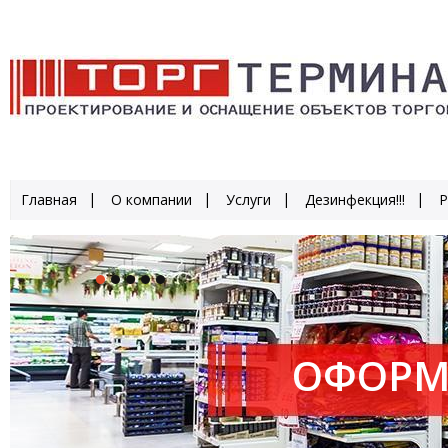
Главная
О компании
Услуги
Дезинфекция!!!
Р
ОФОРМ
ПРОИЗ