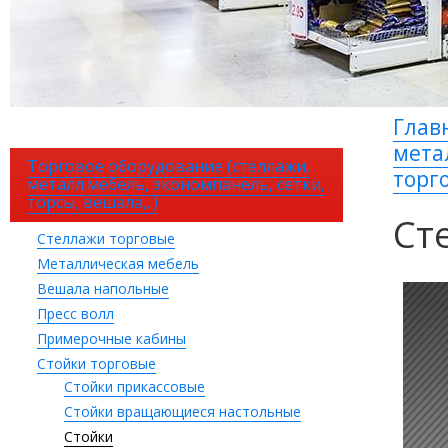
Глав
мета
Торговое оборудование (стеллажи,
торг
металл.мебель, экономпанель, сетки,
торсы, вешала,..)
Ст
Стеллажи торговые
Металлическая мебель
Вешала напольные
Пресс волл
Примерочные кабины
Стойки торговые
Стойки прикассовые
Стойки вращающиеся настольные
Стойки