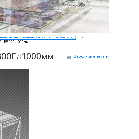
ль, экономпанель, сетки, торсы, вешала,..)
00Ш5800Гл1000мм
800Гл1000мм
Версия для печати