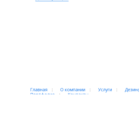
Главная
:
О компании
:
Услуги
:
Дезинф
Портфолио
:
Контакты
Торг-терминал © 2026
Адрес:
620017 г. Екатеринбург, ул. Фронтовых бри
Телефон:
+7 (343) 328-78-28, +7 (3435) 921-000,
E-Mail:
torg@921000.ru
Обращаем ваше внимание, что цены, указанные на