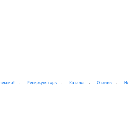
екция!!!
:
Рециркуляторы
:
Каталог
:
Отзывы
:
Н
гад, 35
 сайте, могут отличаться от